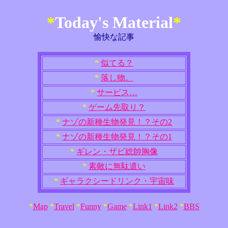
*
Today's Material
*
愉快な記事
*
似てる？
*
落し物。
*
サービス…
*
ゲーム先取り？
*
ナゾの新種生物発見！？その2
*
ナゾの新種生物発見！？その1
*
ギレン・ザビ総帥胸像
*
素敵に無駄遣い
*
ギャラクシードリンク・宇宙味
*
Map
*
Travel
*
Funny
*
Game
*
Link1
*
Link2
*
BBS